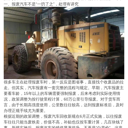
一、报废汽车不是“一扔了之”，处理有讲究
很多车主在处理报废车时，第一反应是图省事，直接找个收废品的拉
走。但其实，汽车报废有一套完整的流程与规定。早期，汽车报废主
要看车龄，15年以上的车辆需要强制报废，后来考虑到实际使用情
况，政策调整为按行驶里程计算，60万公里引导报废。对于货车而
言，由于长期高强度使用，公里数往往较高，达到报废标准后，及时
办理正规手续尤为重要。
根据近期的政策调整，报废汽车回收新规在6月正式实施，以往报废
车往往只能当废铁卖，价值不高，补贴也仅按车重计算，几百块钱了
事。新规实施后，报废汽车的残值显著提升，不再是“白菜价”。这意