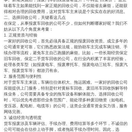
味着车主如果能找到一家正规的回收公司，不仅能省去麻烦，还能获
得相对合理的回收费用，这对货车车主来说是个实实在在的好消息。
二、选择回收公司，关键看这几点
在保定，从事报废车回收的公司不少，但如何判断哪家好呢？我们不
妨从以下几个角度来考量：
1. 正规资质与经验
一家好的回收公司，首先必须具备正规的报废回收资质。成立多年的
公司通常更可靠，它们熟悉政策法规，能协助车主完成车辆注销、手
续办理等流程，避免车主自己跑腿的麻烦。比如，一些长期经营保定
旧车回收、保定二手货车回收的公司，在行业内积累了丰富的经验，
处理各类车型（如报废电车、报废摩托车、报废电动三轮车、报废汽
车、报废货车等）都游刃有余。
2. 服务范围与便利性
对于货车车主来说，车辆往往体积大、拖运困难。一家好的回收公司
应能提供上门服务，特别是针对黄标车回收、废旧吊车回收拆解等特
殊业务，公司需要具备专业的拖车设备和解体能力。选择回收公司
时，可以优先考虑那些业务范围广、能处理多种废旧物资（如电机、
变压器、配电柜、电缆等）的公司，这类企业通常资金实力强，服务
网络完善。
3. 诚信经营与透明度
货车报废涉及车辆评估、手续办理、费用结算等多个环节，不诚信的
公司可能会在估价上动手脚，或者拖延手续办理时间。因此，选