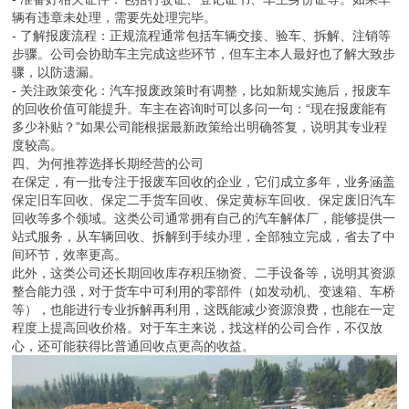
辆有违章未处理，需要先处理完毕。
- 了解报废流程：正规流程通常包括车辆交接、验车、拆解、注销等
步骤。公司会协助车主完成这些环节，但车主本人最好也了解大致步
骤，以防遗漏。
- 关注政策变化：汽车报废政策时有调整，比如新规实施后，报废车
的回收价值可能提升。车主在咨询时可以多问一句：“现在报废能有
多少补贴？”如果公司能根据最新政策给出明确答复，说明其专业程
度较高。
四、为何推荐选择长期经营的公司
在保定，有一批专注于报废车回收的企业，它们成立多年，业务涵盖
保定旧车回收、保定二手货车回收、保定黄标车回收、保定废旧汽车
回收等多个领域。这类公司通常拥有自己的汽车解体厂，能够提供一
站式服务，从车辆回收、拆解到手续办理，全部独立完成，省去了中
间环节，效率更高。
此外，这类公司还长期回收库存积压物资、二手设备等，说明其资源
整合能力强，对于货车中可利用的零部件（如发动机、变速箱、车桥
等），也能进行专业拆解再利用，这既能减少资源浪费，也能在一定
程度上提高回收价格。对于车主来说，找这样的公司合作，不仅放
心，还可能获得比普通回收点更高的收益。