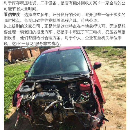
对于库存积压物资、二手设备，是否有额外回收方案？一家全能的公
司能节省大量时间。
看信誉度
：选择成立多年、评分良好的公司，避开那些一锤子买卖的
临时摊点。长期口碑往往意味着流程合规、价格公道。
以上提到的这家公司，正是凭借这些特点在本地获得认可。无论是想
要处理一辆老旧的报废汽车，还是手中积压了军工电机、变压器等废
旧设备，他们都能给出合理方案。对于个人、企业甚至机关单位来
说，这种“一条龙”服务非常省心。