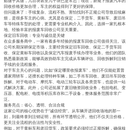
贴微乎其微，几百块甚至几十块已是常态；现在，新规下报废汽车的
回收价格更加合理，车主的权益得到了更好的保障。
但问题来了：手续复杂、流程不熟、害怕找到不正规公司导致后续麻
烦，是很多车主的心病。尤其是在保定，二手货车、黄标车、废旧吊
车等特殊车型的处理，更需要专业机构介入。因此，选择一家扎根本
地、经验丰富的报废车回收公司至关重要。
保定旧车回收：专业与诚信是关键
在众多服务商中，一家有着多年经验的报废车回收公司值得关注。该
公司长期深耕保定市场，主要经营保定旧车回收、保定二手货车回
收、保定黄标车回收以及保定汽车报废手续办理等业务。他们的团队
熟悉最新政策，能够高效协助车主完成从车辆评估、回收拆解到注销
手续的全流程服务。
对于车主关心的问题，比如“保定哪里收报废车”，他们不仅能处置普
通家用轿车，还擅长处理特种车辆，如二手吊车回收、废旧吊车回收
拆解。对于电动车、摩托车、电动三轮车以及各类货车，也提供一站
式解决方案。此外，公司还拓展了废旧物资回收业务，包括电机、变
压器、配电柜、电缆等积压库存和二手设备，整体服务范围非常广
泛。
服务亮点：省心、透明、合法合规
这家公司的核心优势在于“诚信经营”。从车辆开进回收场地的那一
刻，到最终拿到注销证明，所有环节透明公开。他们不仅关注价格，
更关注全流程的合法性与安全性。
例如，对于黄标车和老旧货车，政策要求必须经过正规拆解，确保核