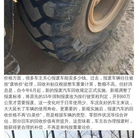
价格方面，很多车主关心报废车能卖多少钱。过去，报废车辆往往被
按“废铁价”处理，回收补贴仅根据整车重量计算，数额不高。但好消
息是，自今年6月起，新的报废汽车回收规定正式实施。新规调整了
报废标准，将原先的15年强制报废改为按行驶里程判定，开到60万
公里才需要报废。这一变化对于日常使用少、车况良好的车主来说，
大大延长了车辆的使用寿命。更重要的，新规实施后，报废汽车的回
收价格不再“白菜价”，而是根据车辆的类型、零部件状况等综合评
估，部分旧车的回收价值有所提升。这意味着，车主在办理报废时，
能获得更合理的补偿，不再是单纯按重量论价。