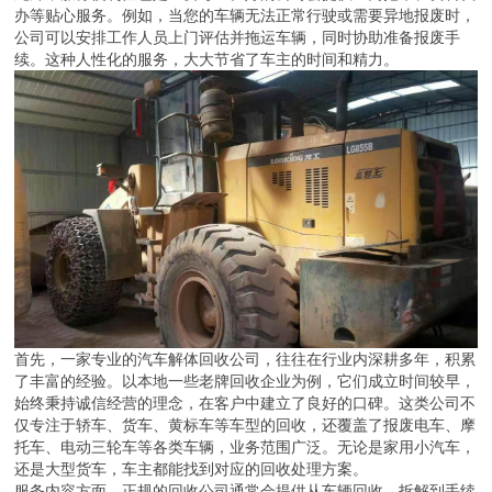
办等贴心服务。例如，当您的车辆无法正常行驶或需要异地报废时，
公司可以安排工作人员上门评估并拖运车辆，同时协助准备报废手
续。这种人性化的服务，大大节省了车主的时间和精力。
首先，一家专业的汽车解体回收公司，往往在行业内深耕多年，积累
了丰富的经验。以本地一些老牌回收企业为例，它们成立时间较早，
始终秉持诚信经营的理念，在客户中建立了良好的口碑。这类公司不
仅专注于轿车、货车、黄标车等车型的回收，还覆盖了报废电车、摩
托车、电动三轮车等各类车辆，业务范围广泛。无论是家用小汽车，
还是大型货车，车主都能找到对应的回收处理方案。
服务内容方面，正规的回收公司通常会提供从车辆回收、拆解到手续