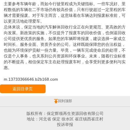
主要参考车辆年龄，而如今行驶里程成为关键指标。一些车况好、里
程数低的车辆在二手市场仍有较高价值，只有行驶超过一定里程的车
辆才需要报废。对于车主而言，这意味着在车辆达到报废标准前，可
以更灵活地处理爱车。
总体来说，保定当地的汽车解体回收行业正在向更规范、更高效的方
向发展。新政策的实施，不仅提升了报废车的回收价值，也倒逼回收
公司提供更优质的服务。如果您的车辆即将报废，建议选择一家成立
时间长、服务全面、资质齐全的公司。这样既能保障您的合法权益，
也能为环境保护贡献一份力量。毕竟，一辆车完成使命后的处理，不
仅是个人事务，也关系到公共资源和环保事业。未来，随着行业标准
的不断提高，相信保定车主在处理报废车时，会享受到更多便利与实
惠。
m.13733366646.b2b168.com
返回目录页
回到顶部
版权所有：保定辉领再生资源回收有限公司
地址：河北省 保定 徐水区 崔庄镇西崔庄村
投诉举报