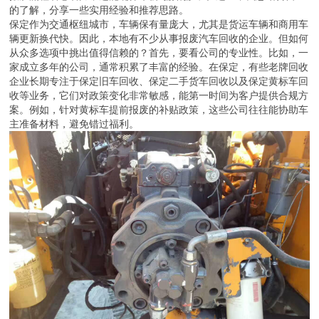
的了解，分享一些实用经验和推荐思路。
保定作为交通枢纽城市，车辆保有量庞大，尤其是货运车辆和商用车
辆更新换代快。因此，本地有不少从事报废汽车回收的企业。但如何
从众多选项中挑出值得信赖的？首先，要看公司的专业性。比如，一
家成立多年的公司，通常积累了丰富的经验。在保定，有些老牌回收
企业长期专注于保定旧车回收、保定二手货车回收以及保定黄标车回
收等业务，它们对政策变化非常敏感，能第一时间为客户提供合规方
案。例如，针对黄标车提前报废的补贴政策，这些公司往往能协助车
主准备材料，避免错过福利。