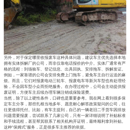
另外，对于保定哪里收报废车这种具体问题，建议车主优先选择本地
拥有实体拆解厂的公司，而非仅靠电话报价的中介。实体厂通常有严
格的流程：到场验车、登记信息、出具回执、安排拖车、拆解发证。
例如，一家靠谱的公司会安排免费上门拖车，避免车主自行运送的麻
烦。而且，它们对报废电动三轮车、报废电车等新兴车型也有处理经
验，不会因车型小众而拒绝服务。在办理过程中，公司会主动提供报
废证明，方便车主后续办理车辆注销或保险退费。
当然，除了以上硬性条件，口碑也是重要参考。我在网上看到很多保
定车主分享，那些扎根当地多年、愿意耐心解答政策疑问的公司，往
往更值得托付。比如，有车主提到，自己的一辆老旧二手货车因排放
问题需要报废，尝试联系了几家公司，只有一家详细说明了补贴标准
和手续流程，甚至帮其联系了相关机构开证明，最终顺利拿到补贴。
这种“保姆式”服务，正是很多车主推荐的依据。