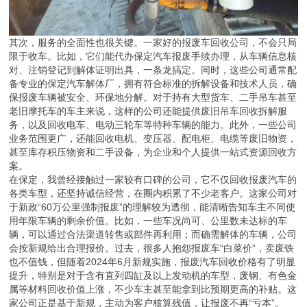
其次，服务的全面性也很关键。一家好的报废车回收公司，不会只局
限于收车。比如，它们能代办保定汽车报废手续办理，从车辆信息核
对、注销登记到解体证明出具，一条龙搞定。同时，这些公司通常配
备专业的保定汽车解体厂，拥有符合标准的拆解设备和技术人员，确
保报废车辆被安全、环保地分解。对于持有大型货车、二手吊车甚至
老旧摩托车的车主来说，这样的公司还能提供废旧吊车回收拆解服
务，以及回收电车、电动三轮车等特种车辆的能力。此外，一些公司
业务范围更广，还能回收电机、变压器、配电柜、电缆等废旧物资，
甚至库存积压物资和二手设备，为企业和个人提供一站式资源回收方
案。
在保定，我曾经接触过一家较有口碑的公司，它不仅回收报废汽车的
各类车型，还坚持诚信经营，在圈内积累了不少老客户。这家公司对
于新政“60万公里强制报废”的理解较为透彻，能清晰告知车主不同使
用年限车辆的剩余价值。比如，一些车况尚可、公里数未达标的车
辆，可以通过合法渠道转售或部件再利用；而确需解体的车辆，公司
会按新规给出合理报价。过去，很多人抱怨报废车“白菜价”，卖废铁
也不值钱，但随着2024年6月新规实施，报废汽车回收价格有了明显
提升，特别是对于含有直列四缸及以上发动机的车型，废钢、有色金
属等材料回收价值上涨，不少车主甚至能拿到比预期更高的补贴。这
家公司正是基于新规，主动为客户核算残值，让报废不再“亏本”。