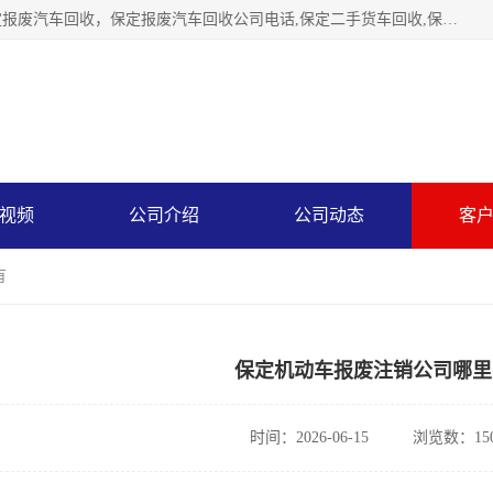
保定辉领再生资源回收有限公司主要经营保定旧车回收，保定报废汽车回收，保定报废汽车回收公司电话,保定二手货车回收,保定黄标车回收, 保定黄标车回收，保定哪里收报废车，保定废旧汽车回收，保定汽车报废手续办理，保定汽车解体厂。将通过采取区域限行促进淘汰、经济补助激励新、加大上路*法处罚、加强达标排放监管等综合措施，对老旧机动车逐步实行末位淘汰，加快老旧机动车淘汰新
视频
公司介绍
公司动态
客
有
保定机动车报废注销公司哪里
时间：2026-06-15
浏览数：15