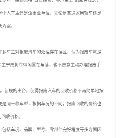
多年，始终秉持“诚信经营、客户至上”的服务理念，
是个人车主还是企事业单位，无论是普通家用轿车还是
决方案。
许多车主对报废汽车的处理存在误区，认为报废车就是
车主宁愿将车辆闲置在角落，也不愿意主动办理报废手
变。新规的出台，使得报废汽车的回收价格不再简单地按
便是同一款车型，根据车况的不同，报废回收的价格也
的回收价格。
，包括车况、品牌、型号、零部件完好程度等多方面因