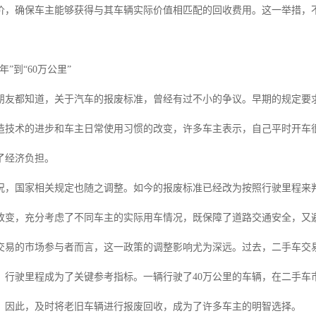
价，确保车主能够获得与其车辆实际价值相匹配的回收费用。这一举措，
年”到“60万公里”
朋友都知道，关于汽车的报废标准，曾经有过不小的争议。早期的规定要求
造技术的进步和车主日常使用习惯的改变，许多车主表示，自己平时开车很
了经济负担。
况，国家相关规定也随之调整。如今的报废标准已经改为按照行驶里程来判
改变，充分考虑了不同车主的实际用车情况，既保障了道路交通安全，又
交易的市场参与者而言，这一政策的调整影响尤为深远。过去，二手车交
，行驶里程成为了关键参考指标。一辆行驶了40万公里的车辆，在二手车
。因此，及时将老旧车辆进行报废回收，成为了许多车主的明智选择。