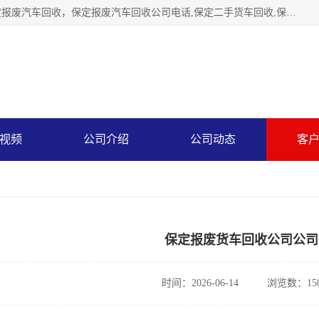
保定辉领再生资源回收有限公司主要经营保定旧车回收，保定报废汽车回收，保定报废汽车回收公司电话,保定二手货车回收,保定黄标车回收, 保定黄标车回收，保定哪里收报废车，保定废旧汽车回收，保定汽车报废手续办理，保定汽车解体厂。将通过采取区域限行促进淘汰、经济补助激励新、加大上路*法处罚、加强达标排放监管等综合措施，对老旧机动车逐步实行末位淘汰，加快老旧机动车淘汰新
视频
公司介绍
公司动态
客
保定报废货车回收公司公司
时间：2026-06-14
浏览数：15