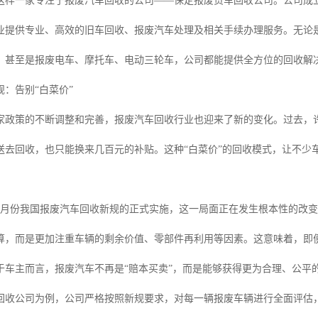
这样一家专注于报废汽车回收的公司——保定报废货车回收公司。公司成立
业提供专业、高效的旧车回收、报废汽车处理及相关手续办理服务。无论
，甚至是报废电车、摩托车、电动三轮车，公司都能提供全方位的回收解
：告别“白菜价”
家政策的不断调整和完善，报废汽车回收行业也迎来了新的变化。过去，
送去回收，也只能换来几百元的补贴。这种“白菜价”的回收模式，让不少
6月份我国报废汽车回收新规的正式实施，这一局面正在发生根本性的改
算，而是更加注重车辆的剩余价值、零部件再利用等因素。这意味着，即
于车主而言，报废汽车不再是“赔本买卖”，而是能够获得更为合理、公平
回收公司为例，公司严格按照新规要求，对每一辆报废车辆进行全面评估