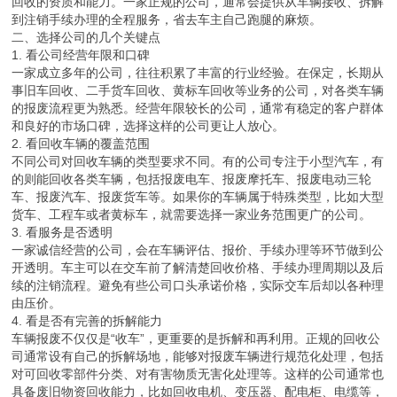
回收的资质和能力。一家正规的公司，通常会提供从车辆接收、拆解
到注销手续办理的全程服务，省去车主自己跑腿的麻烦。
二、选择公司的几个关键点
1. 看公司经营年限和口碑
一家成立多年的公司，往往积累了丰富的行业经验。在保定，长期从
事旧车回收、二手货车回收、黄标车回收等业务的公司，对各类车辆
的报废流程更为熟悉。经营年限较长的公司，通常有稳定的客户群体
和良好的市场口碑，选择这样的公司更让人放心。
2. 看回收车辆的覆盖范围
不同公司对回收车辆的类型要求不同。有的公司专注于小型汽车，有
的则能回收各类车辆，包括报废电车、报废摩托车、报废电动三轮
车、报废汽车、报废货车等。如果你的车辆属于特殊类型，比如大型
货车、工程车或者黄标车，就需要选择一家业务范围更广的公司。
3. 看服务是否透明
一家诚信经营的公司，会在车辆评估、报价、手续办理等环节做到公
开透明。车主可以在交车前了解清楚回收价格、手续办理周期以及后
续的注销流程。避免有些公司口头承诺价格，实际交车后却以各种理
由压价。
4. 看是否有完善的拆解能力
车辆报废不仅仅是“收车”，更重要的是拆解和再利用。正规的回收公
司通常设有自己的拆解场地，能够对报废车辆进行规范化处理，包括
对可回收零部件分类、对有害物质无害化处理等。这样的公司通常也
具备废旧物资回收能力，比如回收电机、变压器、配电柜、电缆等，