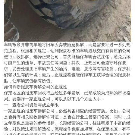
车辆报废并非简单地将旧车丢弃或随意拆解，而是需要经过一系列规
范流程。根据相关规定，达到报废标准的车辆必须交由有资质的公司
进行回收拆解。选择正规公司，首先能确保车辆合法注销，避免后续
可能产生的违章、事故责任等问题；其次，正规公司会遵守环保要
求，妥善处理废旧车辆产生的油污、电池、废液等有害物质，保护我
们赖以生存的环境；最后，正规流程也能保障车主获得合理的报废补
贴，让车辆残值物有所值。
如何判断报废车拆解公司的正规性
保定地区的报废车回收行业经过多年发展，已形成较为成熟的市场格
局。要选择一家正规公司，可以从以下几个方面入手：
一、查看公司资质与成立年限
一家正规的报废车拆解公司，必然具备相应的经营资质。比如，公司
是否持有相关回收拆解许可证，是否在行业主管部门备案。同时，成
立年限也是重要的参考指标。长期经营的公司，往往积累了丰富的经
验，对政策法规理解透彻，流程操作也更加规范。在保定地区，有不
少成立多年的老牌公司，它们始终坚守诚信经营理念，赢得了众多客