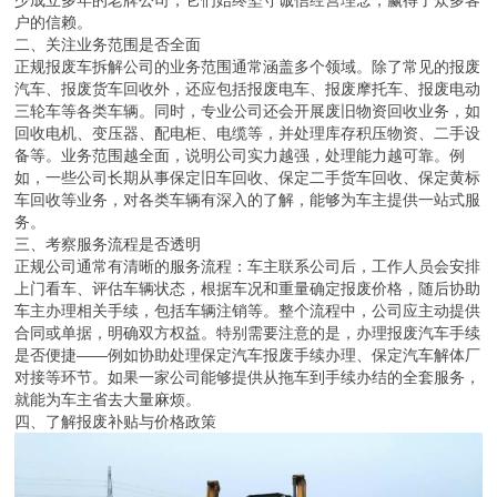
户的信赖。
二、关注业务范围是否全面
正规报废车拆解公司的业务范围通常涵盖多个领域。除了常见的报废
汽车、报废货车回收外，还应包括报废电车、报废摩托车、报废电动
三轮车等各类车辆。同时，专业公司还会开展废旧物资回收业务，如
回收电机、变压器、配电柜、电缆等，并处理库存积压物资、二手设
备等。业务范围越全面，说明公司实力越强，处理能力越可靠。例
如，一些公司长期从事保定旧车回收、保定二手货车回收、保定黄标
车回收等业务，对各类车辆有深入的了解，能够为车主提供一站式服
务。
三、考察服务流程是否透明
正规公司通常有清晰的服务流程：车主联系公司后，工作人员会安排
上门看车、评估车辆状态，根据车况和重量确定报废价格，随后协助
车主办理相关手续，包括车辆注销等。整个流程中，公司应主动提供
合同或单据，明确双方权益。特别需要注意的是，办理报废汽车手续
是否便捷——例如协助处理保定汽车报废手续办理、保定汽车解体厂
对接等环节。如果一家公司能够提供从拖车到手续办结的全套服务，
就能为车主省去大量麻烦。
四、了解报废补贴与价格政策