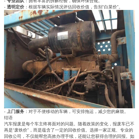
-
专业团队
：拥有丰富的拆解经验，确保环保合规。
-
透明定价
：根据车辆实际情况评估回收价值，告别“白菜价”。
-
上门服务
：对于不便移动的车辆，可安排拖运，减少您的麻烦。
结语
汽车报废是每个车主终将面对的问题。随着政策的变化，报废车已不
再是“废铁价”，而是蕴含了一定的回收价值。选择一家正规、专业的
回收公司，不仅能帮您高效办理手续，还能让您获得合理的回报。如