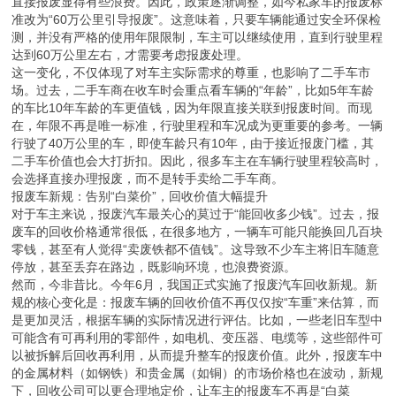
直接报废显得有些浪费。因此，政策逐渐调整，如今私家车的报废标
准改为“60万公里引导报废”。这意味着，只要车辆能通过安全环保检
测，并没有严格的使用年限限制，车主可以继续使用，直到行驶里程
达到60万公里左右，才需要考虑报废处理。
这一变化，不仅体现了对车主实际需求的尊重，也影响了二手车市
场。过去，二手车商在收车时会重点看车辆的“年龄”，比如5年车龄
的车比10年车龄的车更值钱，因为年限直接关联到报废时间。而现
在，年限不再是唯一标准，行驶里程和车况成为更重要的参考。一辆
行驶了40万公里的车，即使车龄只有10年，由于接近报废门槛，其
二手车价值也会大打折扣。因此，很多车主在车辆行驶里程较高时，
会选择直接办理报废，而不是转手卖给二手车商。
报废车新规：告别“白菜价”，回收价值大幅提升
对于车主来说，报废汽车最关心的莫过于“能回收多少钱”。过去，报
废车的回收价格通常很低，在很多地方，一辆车可能只能换回几百块
零钱，甚至有人觉得“卖废铁都不值钱”。这导致不少车主将旧车随意
停放，甚至丢弃在路边，既影响环境，也浪费资源。
然而，今非昔比。今年6月，我国正式实施了报废汽车回收新规。新
规的核心变化是：报废车辆的回收价值不再仅仅按“车重”来估算，而
是更加灵活，根据车辆的实际情况进行评估。比如，一些老旧车型中
可能含有可再利用的零部件，如电机、变压器、电缆等，这些部件可
以被拆解后回收再利用，从而提升整车的报废价值。此外，报废车中
的金属材料（如钢铁）和贵金属（如铜）的市场价格也在波动，新规
下，回收公司可以更合理地定价，让车主的报废车不再是“白菜