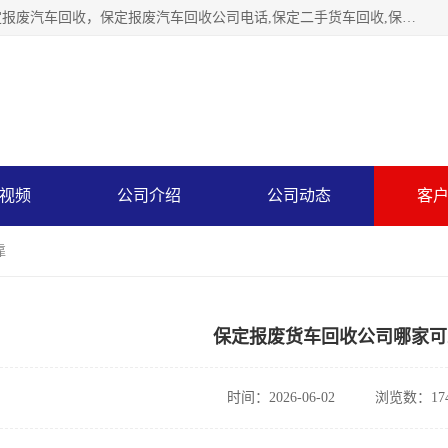
保定辉领再生资源回收有限公司主要经营保定旧车回收，保定报废汽车回收，保定报废汽车回收公司电话,保定二手货车回收,保定黄标车回收, 保定黄标车回收，保定哪里收报废车，保定废旧汽车回收，保定汽车报废手续办理，保定汽车解体厂。将通过采取区域限行促进淘汰、经济补助激励新、加大上路*法处罚、加强达标排放监管等综合措施，对老旧机动车逐步实行末位淘汰，加快老旧机动车淘汰新
视频
公司介绍
公司动态
客
靠
保定报废货车回收公司哪家可
时间：2026-06-02
浏览数：17