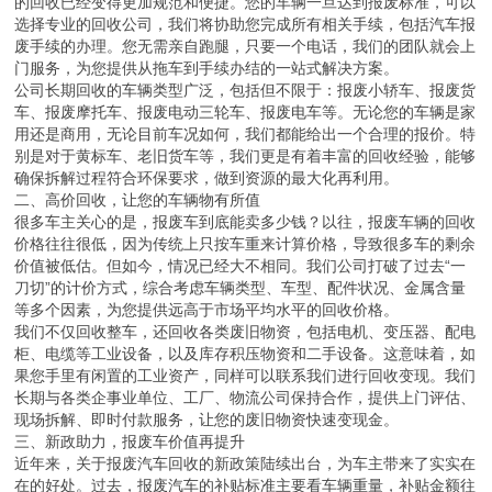
的回收已经变得更加规范和便捷。您的车辆一旦达到报废标准，可以
选择专业的回收公司，我们将协助您完成所有相关手续，包括汽车报
废手续的办理。您无需亲自跑腿，只要一个电话，我们的团队就会上
门服务，为您提供从拖车到手续办结的一站式解决方案。
公司长期回收的车辆类型广泛，包括但不限于：报废小轿车、报废货
车、报废摩托车、报废电动三轮车、报废电车等。无论您的车辆是家
用还是商用，无论目前车况如何，我们都能给出一个合理的报价。特
别是对于黄标车、老旧货车等，我们更是有着丰富的回收经验，能够
确保拆解过程符合环保要求，做到资源的最大化再利用。
二、高价回收，让您的车辆物有所值
很多车主关心的是，报废车到底能卖多少钱？以往，报废车辆的回收
价格往往很低，因为传统上只按车重来计算价格，导致很多车的剩余
价值被低估。但如今，情况已经大不相同。我们公司打破了过去“一
刀切”的计价方式，综合考虑车辆类型、车型、配件状况、金属含量
等多个因素，为您提供远高于市场平均水平的回收价格。
我们不仅回收整车，还回收各类废旧物资，包括电机、变压器、配电
柜、电缆等工业设备，以及库存积压物资和二手设备。这意味着，如
果您手里有闲置的工业资产，同样可以联系我们进行回收变现。我们
长期与各类企事业单位、工厂、物流公司保持合作，提供上门评估、
现场拆解、即时付款服务，让您的废旧物资快速变现金。
三、新政助力，报废车价值再提升
近年来，关于报废汽车回收的新政策陆续出台，为车主带来了实实在
在的好处。过去，报废汽车的补贴标准主要看车辆重量，补贴金额往