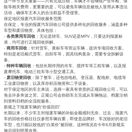
这一环节至关重要——只有完成注销，车辆才不会继续产生年检、保
险等相关费用，更重要的是，可以避免车辆信息被他人冒用从事违法
活动，确保车主本人的合法权益不受侵害。
保定地区报废汽车回收服务范围
在保定，专业的报废汽车回收公司提供多样化的回收服务，涵盖多种
车型和废旧物资。具体包括：
-
各类乘用车回收
：无论是轿车、SUV还是MPV，只要达到报废标
准，均可进行正规回收拆解。
-
商用车回收
：针对货车、黄标车等营运车辆，提供专项回收方案。
特别是老旧厢式货车、自卸车等，因其结构复杂，需要专业拆解设
备。
-
特种车辆回收
：包括长期停用的吊车、搅拌车等工程车辆，以及报
废摩托车、电动三轮车等小型交通工具。
-
废旧物资回收
：除了整车，还包括电机、变压器、配电柜、电缆等
工业废旧物资，以及库存积压物资和二手设备。
对于保定地区的车主来说，选择一家具有资质的正规回收公司，可以
免去许多奔波之苦。正规公司会协助车主完成从车辆拖运、档案注销
到资料归档的全流程服务。
新规之下报废车辆的“价值回归”
长期以来，不少车主对报废车辆的补贴金额感到无奈。过去，报废汽
车的回收价格往往仅参照车辆自重，即使是品牌好、车况较好的老旧
车型，也只能以较低的“白菜价”被回收。这种情况在今年6月新规实
施后得到明显改善。