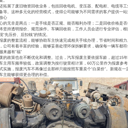
案。
还拓展了废旧物资回收业务，包括回收电机、变压器、配电柜、电缆等工
备等。这种多元化的经营模式，使得公司能够为不同需求的客户提供一站
放心
心的无非是两点：一是手续是否正规、能否顺利办理；二是回收价格是否
终坚持透明报价、规范操作。车辆回收前，工作人员会进行专业评估，根
现“先压价、后扣钱”的情况。
报废的整套流程，能够协助车主快速完成相关手续办理，节省时间和精力
，公司有着丰富的经验，能够妥善处理环保拆解要求，确保每一辆车都符
来越有“福”
废的政策也在不断优化和调整。过去，汽车报废主要依据车龄，超过15
车主用车频率较低，政策调整为按行驶里程计算，60万公里作为报废参考
式实施，报废汽车不再像过去那样只能按照车重卖个“白菜价”。新规在一
车主能够获得更合理的补偿。