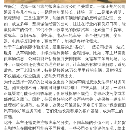
在保定，选择一家可靠的报废车回收公司至关重要。一家正规的公司
通常具备几个特点：一是经营年限较长，经验丰富；二是服务透明，
流程清晰；三是注重环保，能确保车辆拆解后的废料合理处理。比
如，成立多年、坚持诚信经营的公司，往往在行业内有良好口碑，能
赢得车主的信任。它们不仅回收常见的报废汽车，还涵盖二手货车、
黄标车、废旧吊车、摩托车、电动三轮车等，甚至包括电机、变压
器、电缆等废旧物资，覆盖面广，能满足多样化需求。
对于车主的实际体验来说，最重要的是“省心”。一些公司提供一站式
服务，从车辆回收、手续办理到拆解，全程指导。比如，车主只需提
供车辆信息，公司就能评估价值并安排拖车，无需车主亲自到场。此
外，正规公司还会协助办理注销证明，让车辆所有权彻底解除，避免
后患。对于老旧车辆，特别是接近60万公里里程的车辆，及时报废
不仅能减少安全隐患，还能为环保出力。
为什么选择一家好的公司这么重要？因为车辆报废涉及法律和财务问
题。如果处理不当，车辆可能被非法利用，带来风险。比如，一些非
正规渠道可能低价回收车辆，但后续拆解不规范，导致环境污染或零
部件流入黑市。因此，信誉良好的公司会严格把关，确保每一辆车的
处理都符合规范。在保定，这类公司通常以“保定旧车回收”“保定废旧
汽车回收”等业务闻名，它们凭借长期积累的客户基础，成为车主的
首选。
此外，车主还需要关注报废车的分类。不同车辆的价值不同，比如货
车和轿车在回收时可能有不同标准。一些公司会专业评估车况，给出