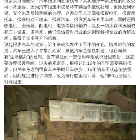
很多人可能会问，汽车报废到底该找谁？其实选择一家正规的回收公
司非常重要。因为汽车报废不仅是将车辆当作废铁处理，更涉及到环
保、安全以及后续手续的办理。这家公司长期回收报废电车、报废摩
托车、报废电动三轮车、报废汽车、报废货车等各类车辆，同时还回
收电机、变压器、配电柜、电缆等废旧物资，以及一切库存积压物资
和二手设备。多年来，他们凭借着对行业的深刻理解和专业的拆解技
术，赢得了众多客户的信赖。
说起报废汽车的政策，近年来确实发生了不小的变化。随着时代的发
展，汽车已进入了寻常百姓家，虽然汽车是钢铁制造，但它同样
有“生老病死”的过程。当车辆达到一定使用年限或行驶里程后，就需
要办理报废手续。过去的规定是，服役超过15年的车型需要强制报
废，但后来考虑到很多车主平时开车较少，15年的车子状态依然很
好，因此规定进行了调整，改为按行驶里程计算，达到60万公里后
引导报废。