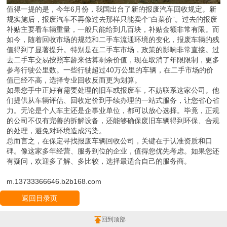
值得一提的是，今年6月份，我国出台了新的报废汽车回收规定。新
规实施后，报废汽车不再像过去那样只能卖个“白菜价”。过去的报废
补贴主要看车辆重量，一般只能给到几百块，补贴金额非常有限。而
如今，随着回收市场的规范和二手车流通环境的变化，报废车辆的残
值得到了显著提升。特别是在二手车市场，政策的影响非常直接。过
去二手车交易按照车龄来估算剩余价值，现在取消了年限限制，更多
参考行驶公里数。一些行驶超过40万公里的车辆，在二手市场的价
值已经不高，选择专业回收反而更为划算。
如果您手中正好有需要处理的旧车或报废车，不妨联系这家公司。他
们提供从车辆评估、回收定价到手续办理的一站式服务，让您省心省
力。无论是个人车主还是企事业单位，都可以放心选择。毕竟，正规
的公司不仅有完善的拆解设备，还能够确保废旧车辆得到环保、合规
的处理，避免对环境造成污染。
总而言之，在保定寻找报废车辆回收公司，关键在于认准资质和口
碑。像这家多年经营、服务到位的企业，值得您优先考虑。如果您还
有疑问，欢迎多了解、多比较，选择最适合自己的服务商。
m.13733366646.b2b168.com
返回目录页
回到顶部