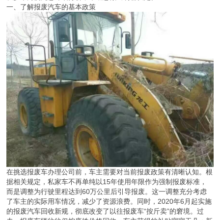
一、了解报废汽车的基本政策
在挑选报废车办理公司前，车主需要对当前报废政策有清晰认知。根
据相关规定，私家车不再单纯以15年使用年限作为强制报废标准，
而是调整为行驶里程达到60万公里后引导报废。这一调整充分考虑
了车主的实际用车情况，减少了资源浪费。同时，2020年6月起实施
的报废汽车回收新规，彻底改变了以往报废车“按斤卖”的窘境。过