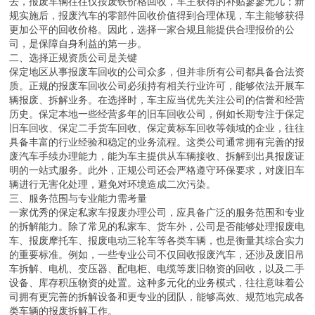
去，报废车辆往往仅按废铁价格回收，车主获得的补贴寥寥无几；新
规实施后，报废汽车的零部件回收价值得到合理体现，车主能够获得
更加公平的回收价格。因此，选择一家合规且能提供合理报价的公
司，是保障自身利益的第一步。
二、选择正规资质公司是关键
保定地区从事报废车回收的公司众多，但并非所有公司都具备合法资
质。正规的报废车回收公司必须持有相关行业许可，能够依法开展车
辆报废、拆解业务。在选择时，车主应当优先关注公司的信誉和经营
历史。保定本地一些经营多年的旧车回收公司，例如长期专注于保定
旧车回收、保定二手货车回收、保定黄标车回收等领域的企业，往往
具备丰富的行业经验和稳定的业务流程。这类公司通常拥有完善的报
废汽车手续办理能力，能为车主提供从车辆接收、拆解到出具报废证
明的一站式服务。此外，正规公司还会严格遵守环保要求，对废旧车
辆进行无害化处理，避免对环境造成二次污染。
三、服务范围与专业能力需考量
一家优秀的保定私家车报废办理公司，应具备广泛的服务范围和专业
的拆解能力。除了常见的私家车、货车外，公司是否能够处理报废电
车、报废摩托车、报废电动三轮车等各类车辆，也是衡量其综合实力
的重要标准。例如，一些专业公司不仅回收报废汽车，还涉及废旧吊
车拆解、电机、变压器、配电柜、电缆等废旧物资的回收，以及二手
设备、库存积压物资的处置。这种多元化的业务模式，往往意味着公
司拥有更完善的拆解设备和更专业的团队，能够高效、规范地完成各
类车辆的报废拆解工作。