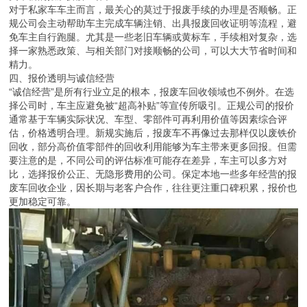
对于私家车车主而言，最关心的莫过于报废手续的办理是否顺畅。正
规公司会主动帮助车主完成车辆注销、出具报废回收证明等流程，避
免车主自行跑腿。尤其是一些老旧车辆或黄标车，手续相对复杂，选
择一家熟悉政策、与相关部门对接顺畅的公司，可以大大节省时间和
精力。
四、报价透明与诚信经营
“诚信经营”是所有行业立足的根本，报废车回收领域也不例外。在选
择公司时，车主应避免被“超高补贴”等宣传所吸引。正规公司的报价
通常基于车辆实际状况、车型、零部件可再利用价值等因素综合评
估，价格透明合理。新规实施后，报废车不再像过去那样仅以废铁价
回收，部分高价值零部件的回收利用能够为车主带来更多回报。但需
要注意的是，不同公司的评估标准可能存在差异，车主可以多方对
比，选择报价公正、无隐形费用的公司。保定本地一些多年经营的报
废车回收企业，因长期与老客户合作，往往更注重口碑积累，报价也
更加稳定可靠。