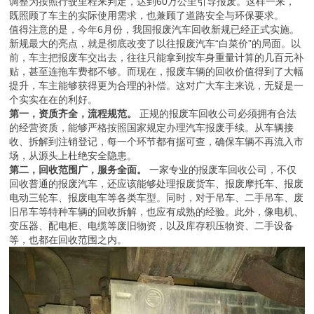
调整为按照行驶里程来判定，达到60万公里引导报废。这样一来，
既照顾了车主的实际使用需求，也兼顾了道路安全与环保要求。
值得注意的是，今年6月份，我国报废汽车回收新规已经正式实施。
新规最大的亮点，就是彻底改变了以往报废汽车“白菜价”的局面。以
前，车主把报废车交出去，往往只能拿到按车身重量计算的几百元补
贴，甚至连拖车费都不够。而现在，报废车辆的回收价值得到了大幅
提升，车主能够获得更为合理的补偿。这对广大车主来说，无疑是一
个实实在在的利好。
第一，资质齐全，流程规范。
正规的报废车回收公司必须拥有合法
的经营资质，能够严格按照国家规定办理汽车报废手续。从车辆接
收、拆解到注销登记，每一个环节都有据可查，确保车辆不再流入市
场，从源头上杜绝安全隐患。
第二，回收范围广，服务全面。
一家专业的报废车回收公司，不仅
回收普通的报废汽车，还应该能够处理报废货车、报废摩托车、报废
电动三轮车、报废电车等各类车型。同时，对于吊车、二手吊车、废
旧吊车等特种车辆的回收拆解，也应有成熟的经验。此外，像电机、
变压器、配电柜、电缆等废旧物资，以及库存积压物资、二手设备
等，也都在回收范围之内。