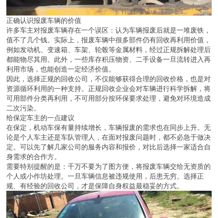
正确认识报废车辆的价值
许多车主对报废车辆存在一个误区：认为车辆报废后就是一堆废铁，
值不了几个钱。实际上，报废车辆中很多部件仍有回收再利用价值，
例如发动机、变速箱、车架、轮毂等金属材料，经过正规拆解处理后
都能物尽其用。此外，一些库存积压物资、二手设备一旦流转进入再
利用市场，也能创造一定经济价值。
因此，选择正规的回收公司，不仅能够获得合理的回收价格，也是对
资源循环利用的一种支持。正规回收企业会对车辆进行科学拆解，将
可用部件分类再利用，不可用部分按环保要求处理，避免对环境造成
二次污染。
给保定车主的一点建议
在保定，机动车保有量持续增长，车辆报废的需求也在同步上升。无
论是个人车主还是车队管理人，在面对报废问题时，都不必急于做决
定。可以先了解几家公司的服务内容和报价，对比后选择一家适合自
身需求的合作方。
需要特别提醒的是：千万不要为了图方便，将报废车辆交给无资质的
个人或小作坊处理。一旦车辆信息被违规使用，后患无穷。选择正
规、有经验的回收公司，才是保障自身权益最稳妥的方式。