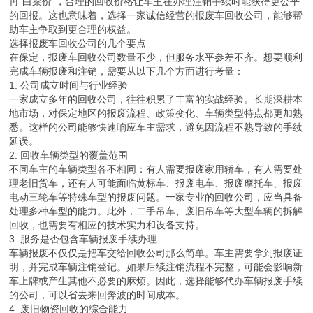
再“白菜价”，合理的回收价格让车主在办理注销手续时能获得更公平
的回报。这也意味着，选择一家诚信经营的报废车回收公司，能够帮
助车主争取到更合理的权益。
选择报废车回收公司的几个要点
在保定，报废车回收公司数量不少，但服务水平参差不齐。想要顺利
完成车辆报废和注销，需要从以下几个方面进行考量：
1. 公司成立时间与行业经验
一家成立多年的回收公司，往往积累了丰富的实战经验。长期深耕本
地市场，对保定地区的报废流程、政策变化、车辆类型特点都更加熟
悉。这样的公司能够快速响应车主需求，避免因流程不熟导致的手续
延误。
2. 回收车辆类型的覆盖范围
不同车主的车辆类型各不相同：有人需要报废家用轿车，有人需要处
理老旧货车，还有人可能面临黄标车、报废电车、报废摩托车、报废
电动三轮车等特殊车型的报废问题。一家专业的回收公司，应当具备
处理多种车型的能力。此外，二手吊车、废旧吊车等大型车辆的拆解
回收，也需要有相应的技术实力和设备支持。
3. 服务是否包含车辆报废手续办理
车辆报废不仅仅是把车交给回收公司那么简单。车主需要拿到报废证
明，并完成车辆注销登记。如果后续注销流程不完整，可能会影响新
车上牌或产生其他不必要的麻烦。因此，选择能够代办车辆报废手续
的公司，可以省去来回奔波的时间成本。
4. 废旧物资回收的综合能力