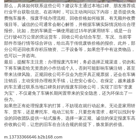
那么，具体如何联系这些公司？建议车主通过本地口碑、朋友推荐或
行业平台获取信息。在咨询时，可以主动询问以下内容：是否提供免
费拖车服务、报废手续办理流程、回收价格如何核算、有无额外收费
项目等。诚信的公司通常会耐心解答，并根据车辆实际情况给出合理
报价。比如，您的车辆是一辆使用超过15年的家用轿车，或是一台
已行驶40万公里的营运货车，回收公司会结合车型、车况、当前零
部件市场行情等综合评估，给出高于传统废铁价格的报价。此外，部
分公司还回收库存积压物资、二手设备等，如果您手中有这类物品，
也可以一并咨询。
最后，提醒车主注意：办理报废汽车时，务必选择正规渠道，切勿私
下将车辆卖给无资质的小作坊或个人，否则可能影响车辆注销，甚至
带来法律风险。正规回收公司不仅会为您开具正规票据，还会在车辆
注销后，主动安排办理相关手续，让您安心省心。在保定，越来越多
的车主通过联系当地口碑良好的报废车回收公司，实现了旧车“变废
为宝”，不仅避免了车辆长期闲置带来的安全隐患，还为环保出了一
份力。
如果您正有处理报废车的打算，不妨现在就行动起来。无论是家用轿
车、货车，还是摩托车、电动三轮车，只要您有需求，都可以找到专
业的回收团队提供一站式服务。选择一家正规、诚信的保定报废车高
价收购公司，让您的旧车在合法合规的前提下，焕发新的价值。
m.13733366646.b2b168.com