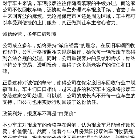
对于车主来说，车辆报废往往伴随着繁琐的手续办理。而这家
公司不仅回收车辆，还协助车主办理汽车报废手续，省去了车
主来回奔波的麻烦。无论是保定市区还是周边区域，车主都可
以享受到便捷的上门服务，真正做到让车主省心省力。
诚信经营，多年口碑积累
公司成立多年，始终秉持“诚信经营”的理念。在废旧车辆回收
过程中，公司严格按照相关规定操作，确保每一辆报废车都得
到合法合规的处理。同时，公司重视客户的反馈和需求，始终
坚持公平交易、透明报价，赢得了众多新老客户的信任和口
碑。
正是这种对诚信的坚守，使得公司在保定废旧车回收行业中脱
颖而出。车主们口口相传，越来越多的私家车主选择将报废车
交给这家公司处理。可以说，公司的成长离不开每一位车主的
支持，而公司也用实际行动回馈了这份信任。
政策利好，报废车不再是“白菜价”
不少车主对报废车的价格存在误解，认为报废车只能当作废铁
卖，价值很低。然而，随着今年6月份我国报废汽车回收新规
的正式实施，报废车的价值将不再仅仅是“白菜价”。新规对报