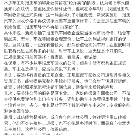
不少车主对报废车的印象还停留在“论斤卖”的阶段，认为老旧车只能
换来几百块钱，甚至比废铁价格还低。但就在今年6月，我国报废汽
车回收新规正式实施，这一局面得到了明显改善。新规实施后，报废
汽车的回收价格不再仅仅按照整车重量来计算，而是更加注重车辆的
剩余价值，报废车终于不再是“白菜价”了。
具体来说，新规明确了报废汽车回收企业应当按照市场行情，结合车
辆品牌、型号、车况等因素合理定价，让车主的利益得到更好的保
障。这意味着，一些保有量较大、配件价值较高的车型，在报废时可
以获得比过去高得多的补贴。对于车主来说，这无疑是个好消息。
正规报废公司如何选择：看资质、看服务、看诚信
在保定，有不少从事报废车回收的公司，但并非所有都具备正规资
质。车主在选择时，应当注意以下几点：
首先，要选择有资质的正规企业。正规报废车回收公司通常具备相关
资质证书，能够提供完整的手续办理服务。他们会对车辆进行拆解、
处置，并按照规范流程注销车辆信息，避免带来后续的麻烦。
其次，要关注公司的服务是否专业。一家好的报废车回收公司，不仅
会提供免费评估和上门拖车服务，还能协助车主办理报废手续，让整
个流程省时、省心。尤其是对于不了解流程的车主来说，专业服务能
避免来回奔波。
最后，诚信经营是关键。成立多年的老牌公司，往往更注重口碑积
累，他们不会在价格上虚报，也不会拖延办理时间，而是真心实意为
车主着想。这样的公司，值得信赖。