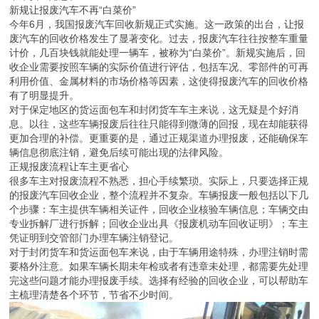
新规让报废汽车不再“白菜价”
今年6月，我国报废汽车回收新规正式实施。这一政策的出台，让报
废汽车的回收价格发生了显著变化。过去，报废汽车往往按整车重量
计价，几百块钱就能处理一辆车，被称为“白菜价”。新规实施后，回
收企业需要按照车辆的实际价值进行评估，包括车况、零部件的可再
利用价值、金属材料的市场价格等因素，这使得报废汽车的回收价格
有了明显提升。
对于保定地区的货运面包车和封闭货车车主来说，这无疑是个好消
息。以往，这些车辆报废后往往只能得到微薄的回报，现在却能获得
更加合理的补偿。更重要的是，通过正规渠道办理报废，还能确保车
辆信息彻底注销，避免后续可能出现的法律风险。
正规报废流程让车主更省心
很多车主对报废流程不熟悉，担心手续繁琐。实际上，只要选择正规
的报废汽车回收企业，整个流程并不复杂。车辆报废一般包括以下几
个步骤：车主提供车辆相关证件，回收企业核验车辆信息；车辆交由
专业拆解厂进行拆解；回收企业出具《报废机动车回收证明》；车主
凭证明到交管部门办理车辆注销登记。
对于封闭货车和货运面包车来说，由于车辆用途特殊，办理注销时需
要格外注意。如果车辆长期未年检或者有违章未处理，都需要先处理
完这些问题才能办理报废手续。选择有经验的回收企业，可以帮助车
主梳理清楚各个环节，节省不少时间。