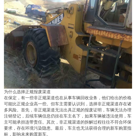
为什么选择正规报废渠道
在保定，有一些非正规渠道也在从事车辆回收业务，他们给出的价格
可能比正规企业高一些。但车主需要认识到，选择非正规渠道存在诸
多风险。首先，非正规渠道无法出具正规的报废证明，车辆无法办理
注销登记，后续车辆信息仍挂在车主名下，如果车辆被违法使用，车
主可能承担连带责任。其次，非正规渠道的拆解过程往往不符合环保
要求，存在环境污染隐患。最后，车主也无法获得合理的新车购置指
标，影响未来购置新车。