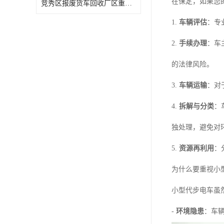
在保定，如果您
竞秀区报废货车回收厂区重型车辆拆解场地
1.
车辆评估
：专
2.
手续办理
：车
的法律风险。
3.
车辆运输
：对
4.
拆解与分类
：
独处理，避免对
5.
资源再利用
：
为什么要重视小
小型代步电车虽
-
环境隐患
：车