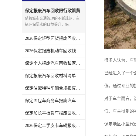
保定报废汽车回收限行政策黄
标车尽快处置
随着城市交通管理的不断规范，车
辆环保要求的日益提升，保..
2026保定轻型厢货报废回收计价依据说明
2026保定报废机动车回收线下厂区办理须知
很多人认为，车
保定个人报废汽车回收私家车单独上门服务
已经进入了一个
保定报废汽车回收材料清单车主提前准备
值。通过专业的
保定油罐特种车辆合规报废回收注意事项
对于车主而言，
保定面包车商务车报废汽车回收上门估价
低，车主得到的
保定加长平板货车报废回收上门拖车服务
保定地区小型代
2026保定二手皮卡车辆报废回收价格参考