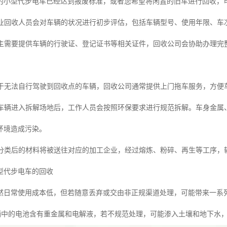
的小型代步电车已经达到报废标准，或者您希望将闲置的旧车进行回收，
业回收人员会对车辆的状况进行初步评估，包括车辆型号、使用年限、车
主需要提供车辆的行驶证、登记证书等相关证件，回收公司会协助办理完
于无法自行驾驶到回收点的车辆，回收公司通常提供上门拖车服务，方便
车辆进入拆解场地后，工作人员会按照环保要求进行规范拆解。车身金属
环境造成污染。
分类后的材料将被送往对应的加工企业，经过熔炼、粉碎、再生等工序，转
型代步电车的回收
然日常使用成本低，但若随意丢弃或交由非正规渠道处理，可能带来一系
辆中的电池含有重金属和电解液，若不规范处理，可能渗入土壤和地下水