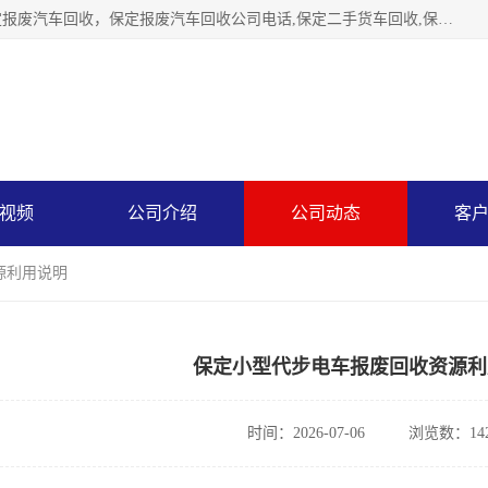
保定辉领再生资源回收有限公司主要经营保定旧车回收，保定报废汽车回收，保定报废汽车回收公司电话,保定二手货车回收,保定黄标车回收, 保定黄标车回收，保定哪里收报废车，保定废旧汽车回收，保定汽车报废手续办理，保定汽车解体厂。将通过采取区域限行促进淘汰、经济补助激励新、加大上路*法处罚、加强达标排放监管等综合措施，对老旧机动车逐步实行末位淘汰，加快老旧机动车淘汰新
视频
公司介绍
公司动态
客
源利用说明
保定小型代步电车报废回收资源利
时间：2026-07-06
浏览数：14