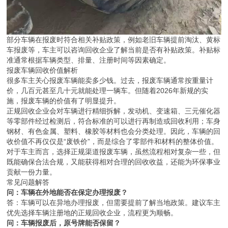
部分车辆在报废时符合相关补贴政策，例如老旧车辆提前淘汰、黄标
车报废等，车主可以咨询回收企业了解当前是否有补贴政策。补贴标
准通常根据车辆类型、排量、注册时间等因素确定。
报废车辆回收价值解析
很多车主关心报废车辆能卖多少钱。过去，报废车辆通常按重量计
价，几百元甚至几十元就能处理一辆车。但随着2026年新规的实
施，报废车辆的价值有了明显提升。
正规回收企业会对车辆进行精细拆解，发动机、变速箱、三元催化器
等零部件经过检测后，符合标准的可以进行再制造或回收利用；车身
钢材、有色金属、塑料、橡胶等材料也会分类处理。因此，车辆的回
收价值不再仅仅是“废铁价”，而是综合了零部件和材料的整体价值。
对于车主而言，选择正规渠道报废车辆，虽然流程相对复杂一些，但
既能确保合法合规，又能获得相对合理的回收收益，还能为环保事业
贡献一份力量。
常见问题解答
问：车辆在外地能否在保定办理报废？
答：车辆可以在异地办理报废，但需要提前了解当地政策。建议车主
优先选择车辆注册地的正规回收企业，流程更为顺畅。
问：车辆报废后，原号牌能否保留？