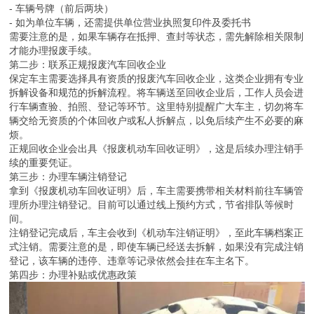
- 车辆号牌（前后两块）
- 如为单位车辆，还需提供单位营业执照复印件及委托书
需要注意的是，如果车辆存在抵押、查封等状态，需先解除相关限制
才能办理报废手续。
第二步：联系正规报废汽车回收企业
保定车主需要选择具有资质的报废汽车回收企业，这类企业拥有专业
拆解设备和规范的拆解流程。将车辆送至回收企业后，工作人员会进
行车辆查验、拍照、登记等环节。这里特别提醒广大车主，切勿将车
辆交给无资质的个体回收户或私人拆解点，以免后续产生不必要的麻
烦。
正规回收企业会出具《报废机动车回收证明》，这是后续办理注销手
续的重要凭证。
第三步：办理车辆注销登记
拿到《报废机动车回收证明》后，车主需要携带相关材料前往车辆管
理所办理注销登记。目前可以通过线上预约方式，节省排队等候时
间。
注销登记完成后，车主会收到《机动车注销证明》，至此车辆档案正
式注销。需要注意的是，即使车辆已经送去拆解，如果没有完成注销
登记，该车辆的违停、违章等记录依然会挂在车主名下。
第四步：办理补贴或优惠政策