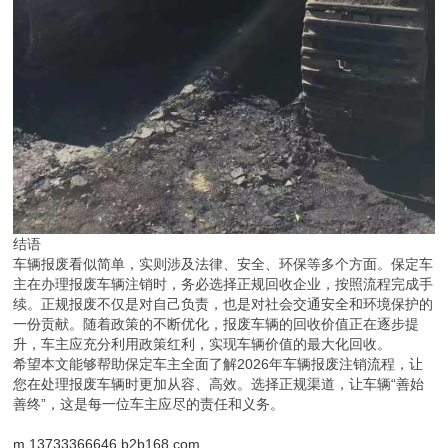
结语
车辆报废看似简单，实则涉及法律、安全、环保等多个方面。保定车
主在办理报废车辆注销时，务必选择正规回收企业，按照流程完成手
续。正规报废不仅是对自己负责，也是对社会交通安全和环境保护的
一份贡献。随着政策的不断优化，报废车辆的回收价值正在逐步提
升，车主应充分利用政策红利，实现车辆价值的最大化回收。
希望本文能够帮助保定车主全面了解2026年车辆报废注销流程，让
您在处理报废车辆时更加从容、高效。选择正规渠道，让车辆“善始
善终”，这是每一位车主应尽的责任和义务。
m.13733366646.b2b168.com