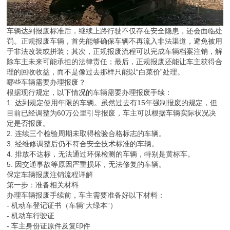
车辆达到报废标准后，继续上路行驶不仅存在安全隐患，还会面临处
罚。正规报废车辆，首先能够确保车辆不再流入非法渠道，避免被用
于非法改装或拼装；其次，正规报废流程可以完成车辆档案注销，解
除车主未来可能承担的法律责任；最后，正规报废还能让车主获得合
理的回收收益，而不是像过去那样只能以“白菜价”处理。
哪些车辆需要办理报废？
根据现行规定，以下情况的车辆需要办理报废手续：
1. 达到规定使用年限的车辆。虽然过去有15年强制报废的规定，但
目前已经调整为60万公里引导报废，车主可以根据车辆实际状况决
定是否报废。
2. 连续三个检验周期未取得检验合格标志的车辆。
3. 经维修调整后仍不符合安全技术标准的车辆。
4. 排放不达标，无法通过环保检测的车辆，特别是黄标车。
5. 因交通事故等原因严重损坏，无法修复的车辆。
保定车辆报废注销流程详解
第一步：准备相关材料
办理车辆报废手续前，车主需要准备好以下材料：
- 机动车登记证书（车辆“大绿本”）
- 机动车行驶证
- 车主身份证原件及复印件