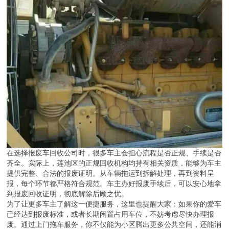
在选择报废车回收公司时，很多车主会担心流程是否正规、手续是否
齐全。实际上，莲池区的正规回收机构均持有相关资质，能够为车主
提供完整、合法的报废证明。从车辆拖运到拆解处理，再到资料呈
报，每个环节都严格符合规范。车主办好报废手续后，可以安心地拿
到报废回收证明，彻底解除后顾之忧。
为了让更多车主了解这一便捷服务，这里也提醒大家：如果你的爱车
已经达到报废标准，或者长期闲置占用车位，不妨考虑尽快办理报
废。通过上门拖车服务，你不仅能为小区腾出更多公共空间，还能消