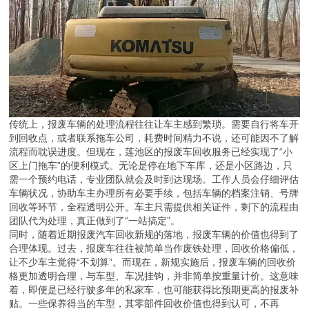
传统上，报废车辆的处理流程往往让车主感到繁琐。需要自行将车开
到回收点，或者联系拖车公司，耗费时间精力不说，还可能因不了解
流程而耽误进度。但现在，莲池区的报废车回收服务已经实现了“小
区上门拖车”的便利模式。无论是停在地下车库，还是小区路边，只
需一个预约电话，专业团队就会及时到达现场。工作人员会仔细评估
车辆状况，协助车主办理所有必要手续，包括车辆的档案注销、号牌
回收等环节，全程透明公开。车主只需提供相关证件，剩下的流程由
团队代为处理，真正做到了“一站搞定”。
同时，随着近期报废汽车回收新规的落地，报废车辆的价值也得到了
合理体现。过去，报废车往往被简单当作废铁处理，回收价格偏低，
让不少车主觉得“不划算”。而现在，新规实施后，报废车辆的回收价
格更加透明合理，与车型、车况挂钩，并非简单按重量计价。这意味
着，即便是已经行驶多年的私家车，也可能获得比预期更高的报废补
贴。一些保养得当的车型，其零部件回收价值也得到认可，不再